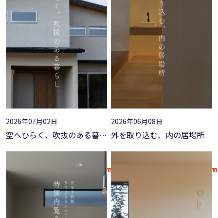
: Attempt to read property
: Attempt to read property
"ID" on null in
on line
"ID" on null in
on line
: Undefined variable
: Undefined variable
$acf_post_object in
on line
$acf_post_object in
on line
: Attempt to read property
: Attempt to read property
"ID" on null in
on line
"ID" on null in
on line
2026年07月02日
2026年06月08日
空へひらく、吹抜のある暮らし【特別内覧会@平塚市】
外を取り込む、内の居場所
Warning
/home/xs319639/kato-
18
Warning
/home/xs319639/kato-
18
Warning
/home/xs319639/kato-
20
Warning
/home/xs319639/kato-
20
Warning
/home/xs319639/kato-
18
Warning
/home/xs319639/kato-
18
Warning
/home/xs319639/kato-
26
Warning
/home/xs319639/kato-
26
koumuten.com/public_html/wp-
koumuten.com/public_html/wp-
koumuten.com/public_html/wp-
koumuten.com/public_html/wp-
koumuten.com/public_htm
koumuten.com/public_htm
koumuten.com/public_htm
koumuten.com/public_htm
content/themes/theme-
content/themes/theme-
content/themes/theme-
content/themes/theme-
content/themes/theme-
content/themes/theme-
content/themes/theme-
content/themes/theme-
raycraft/template-
raycraft/template-
raycraft/template-
raycraft/template-
raycraft/template-
raycraft/template-
raycraft/template-
raycraft/template-
page/lp1/event.php
page/lp1/event.php
page/lp1/event.php
page/lp1/event.php
page/lp1/event.php
page/lp1/event.php
page/lp1/event.php
page/lp1/event.php