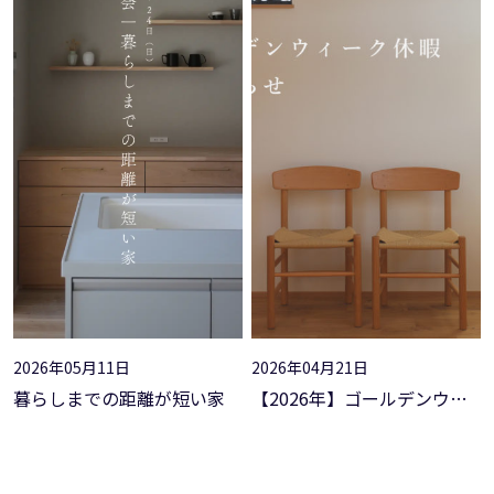
: Undefined variable
: Undefined variable
$acf_post_object in
on line
$acf_post_object in
on line
: Attempt to read property
: Attempt to read property
"ID" on null in
on line
"ID" on null in
on line
: Undefined variable
: Undefined variable
$acf_post_object in
on line
$acf_post_object in
on line
: Attempt to read property
: Attempt to read property
"ID" on null in
on line
"ID" on null in
on line
2026年05月11日
2026年04月21日
暮らしまでの距離が短い家
【2026年】ゴールデンウィーク休暇のご案内