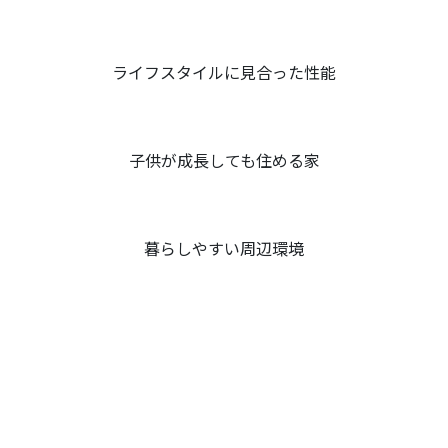
ライフスタイルに見合った性能
子供が成長しても住める家
暮らしやすい周辺環境
一生の買い物です。その全てを叶え、そこ
に「至高」を加えませんか？