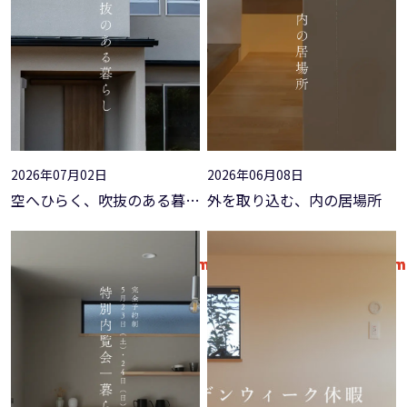
"ID" on null in
on line
"ID" on null in
on line
: Undefined variable
: Undefined variable
$acf_post_object in
on line
$acf_post_object in
on line
: Attempt to read property
: Attempt to read property
"ID" on null in
on line
"ID" on null in
on line
2026年07月02日
2026年06月08日
空へひらく、吹抜のある暮らし【特別内覧会@平塚市】
外を取り込む、内の居場所
Warning
/home/xs319639/kato-
18
Warning
/home/xs319639/kato-
18
Warning
/home/xs319639/kato-
20
Warning
/home/xs319639/kato-
20
Warning
/home/xs319639/kato-
18
Warning
/home/xs319639/kato-
18
Warning
/home/xs319639/kato-
26
Warning
/home/xs319639/kato-
26
koumuten.com/public_html/wp-
koumuten.com/public_html/wp-
koumuten.com/public_html/wp-
koumuten.com/public_html/wp-
koumuten.com/public_htm
koumuten.com/public_htm
koumuten.com/public_htm
koumuten.com/public_htm
content/themes/theme-
content/themes/theme-
content/themes/theme-
content/themes/theme-
content/themes/theme-
content/themes/theme-
content/themes/theme-
content/themes/theme-
raycraft/template-
raycraft/template-
raycraft/template-
raycraft/template-
raycraft/template-
raycraft/template-
raycraft/template-
raycraft/template-
page/lp1/event.php
page/lp1/event.php
page/lp1/event.php
page/lp1/event.php
page/lp1/event.php
page/lp1/event.php
page/lp1/event.php
page/lp1/event.php
: Undefined variable
: Undefined variable