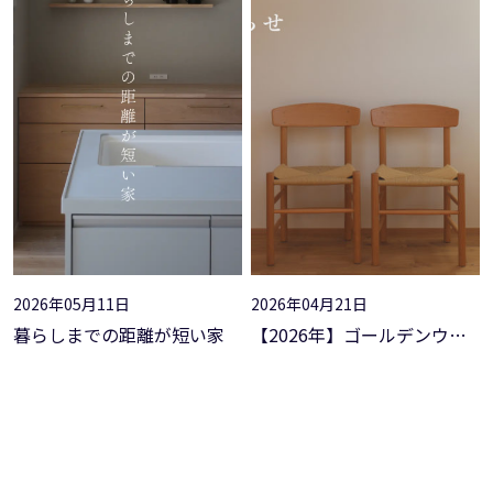
$acf_post_object in
on line
$acf_post_object in
on line
: Attempt to read property
: Attempt to read property
"ID" on null in
on line
"ID" on null in
on line
: Undefined variable
: Undefined variable
$acf_post_object in
on line
$acf_post_object in
on line
: Attempt to read property
: Attempt to read property
"ID" on null in
on line
"ID" on null in
on line
2026年05月11日
2026年04月21日
暮らしまでの距離が短い家
【2026年】ゴールデンウィーク休暇のご案内