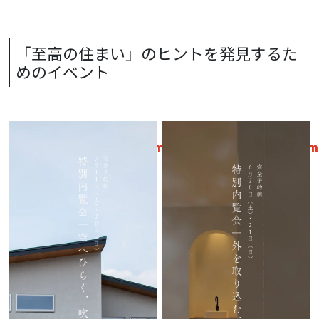
「至高の住まい」のヒントを発見するた
めのイベント
Warning
/home/xs319639/kato-
18
Warning
/home/xs319639/kato-
18
Warning
/home/xs319639/kato-
20
Warning
/home/xs319639/kato-
20
Warning
/home/xs319639/kato-
18
Warning
/home/xs319639/kato-
18
Warning
/home/xs319639/kato-
20
Warning
/home/xs319639/kato-
20
koumuten.com/public_html/wp-
koumuten.com/public_html/wp-
koumuten.com/public_html/wp-
koumuten.com/public_html/wp-
koumuten.com/public_htm
koumuten.com/public_htm
koumuten.com/public_htm
koumuten.com/public_htm
content/themes/theme-
content/themes/theme-
content/themes/theme-
content/themes/theme-
content/themes/theme-
content/themes/theme-
content/themes/theme-
content/themes/theme-
raycraft/template-
raycraft/template-
raycraft/template-
raycraft/template-
raycraft/template-
raycraft/template-
raycraft/template-
raycraft/template-
page/lp1/event.php
page/lp1/event.php
page/lp1/event.php
page/lp1/event.php
page/lp1/event.php
page/lp1/event.php
page/lp1/event.php
page/lp1/event.php
: Undefined variable
: Undefined variable
$acf_post_object in
on line
$acf_post_object in
on line
: Attempt to read property
: Attempt to read property