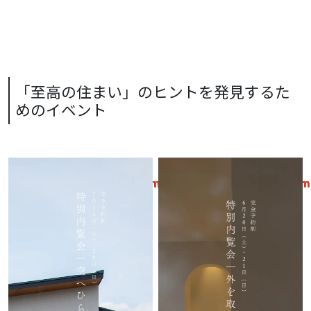
「至高の住まい」のヒントを発見するた
めのイベント
Warning
/home/xs319639/kato-
18
Warning
/home/xs319639/kato-
18
Warning
/home/xs319639/kato-
20
Warning
/home/xs319639/kato-
20
Warning
/home/xs319639/kato-
18
Warning
/home/xs319639/kato-
18
Warning
/home/xs319639/kato-
20
Warning
/home/xs319639/kato-
20
koumuten.com/public_html/wp-
koumuten.com/public_html/wp-
koumuten.com/public_html/wp-
koumuten.com/public_html/wp-
koumuten.com/public_htm
koumuten.com/public_htm
koumuten.com/public_htm
koumuten.com/public_htm
content/themes/theme-
content/themes/theme-
content/themes/theme-
content/themes/theme-
content/themes/theme-
content/themes/theme-
content/themes/theme-
content/themes/theme-
raycraft/template-
raycraft/template-
raycraft/template-
raycraft/template-
raycraft/template-
raycraft/template-
raycraft/template-
raycraft/template-
page/lp1/event.php
page/lp1/event.php
page/lp1/event.php
page/lp1/event.php
page/lp1/event.php
page/lp1/event.php
page/lp1/event.php
page/lp1/event.php
: Undefined variable
: Undefined variable
$acf_post_object in
on line
$acf_post_object in
on line