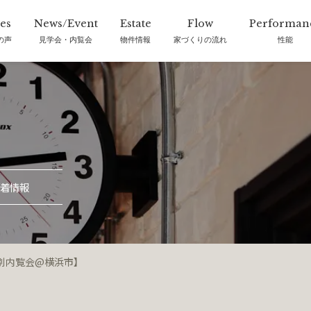
の声
見学会・内覧会
物件情報
家づくりの流れ
性能
着情報
別内覧会@横浜市】