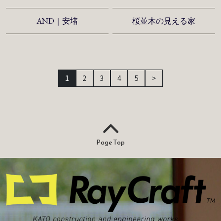
AND｜安堵
桜並木の見える家
1
2
3
4
5
>
Page Top