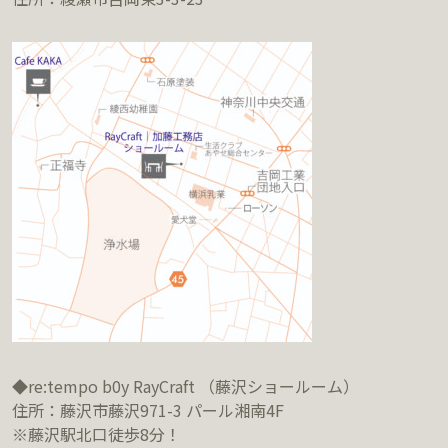
◆re:tempo b0y RayCraft （藤沢ショールーム）
住所：藤沢市藤沢971-3 パール湘南4F
※藤沢駅北口徒歩8分！