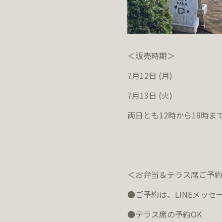
＜販売時期＞
7月12日 (月)
7月13日 (火)
両日とも12時から18時ま
＜お弁当＆テラス席ご予
●ご予約は、
LINE
メッセー
●テラス席の予約
OK