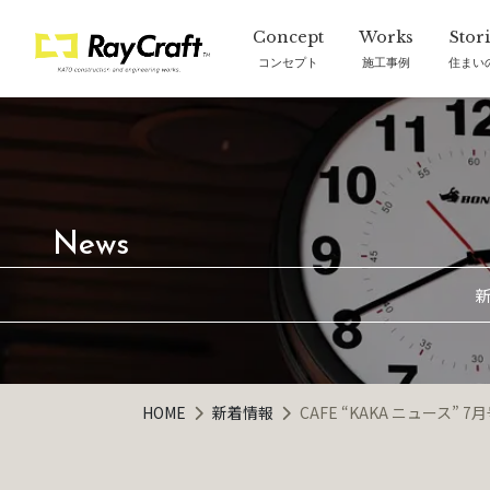
コンセプト
施工事例
住まい
新
HOME
新着情報
CAFE “KAKA ニュース” 7