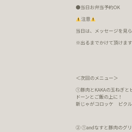
●当日お弁当予約
OK
注意
当日は、メッセージを見
※出るまでかけて頂けま
＜次回のメニュー＞
①豚肉とKAKAの玉ねぎと
ドーンとご飯の上に！
新じゃがコロッケ ピク
② ①andなすと豚肉のグリ