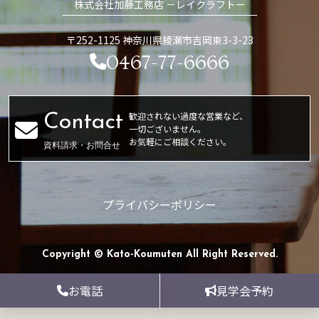
株式会社加藤工務店 －レイクラフトー
〒252-1125 神奈川県綾瀬市吉岡東3-3-23
0467-77-6666
歓迎されない過度な営業など、
一切ございません。
お気軽にご相談ください。
資料請求・お問合せ
プライバシーポリシー
Copyright © Kato-Koumuten All Right Reserved.
お電話
見学会予約