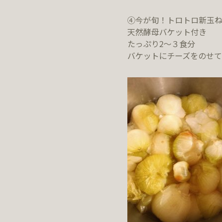
④今が旬！トロトロ新玉ねぎス
天然酵母バケット付き
たっぷり2〜３食分
バケットにチーズをのせて