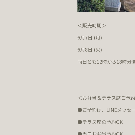
＜販売時期＞
6月7日 (月)
6月8日 (火)
両日とも12時から18時分
＜お弁当＆テラス席ご予
●ご予約は、
LINE
メッセー
●テラス席の予約
OK
●当日お弁当予約
OK