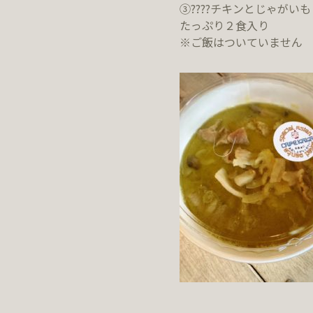
③????チキンとじゃがいも
たっぷり２食入り
※ご飯はついていません