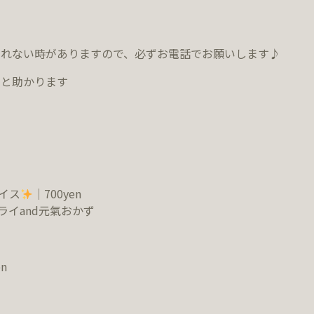
られない時がありますので、必ず
お電話でお願いします♪
すと助かります
ライス
｜700yen
ライand元氣おかず
n