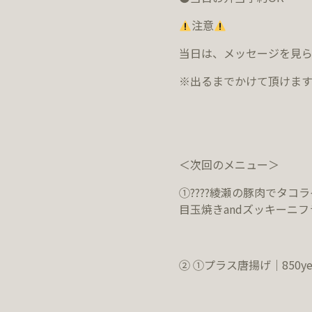
注意
当日は、メッセージを見
※出るまでかけて頂けま
＜次回のメニュー＞
①????綾瀬の豚肉でタコ
目玉焼きandズッキーニフ
② ①プラス唐揚げ｜850ye