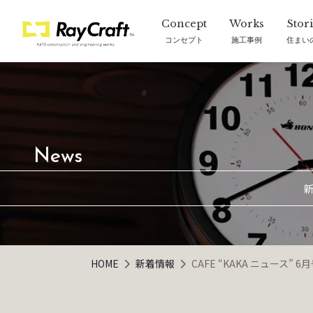
コンセプト
施工事例
住まい
新
HOME
新着情報
CAFE “KAKA ニュース” 6