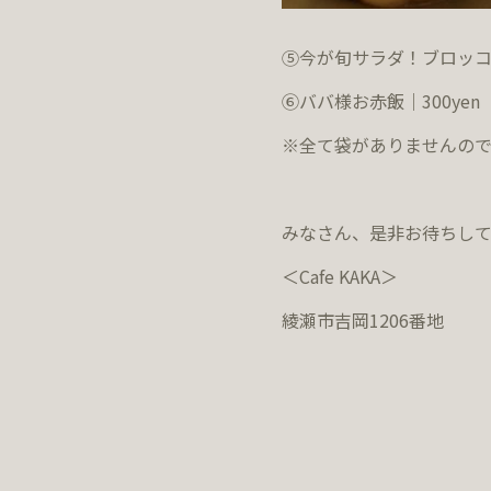
⑤今が旬サラダ！ブロッコ
⑥ババ様お赤飯｜300yen
※全て袋がありませんので
みなさん、是非お待ちし
＜Cafe KAKA＞
綾瀬市吉岡
1206
番地