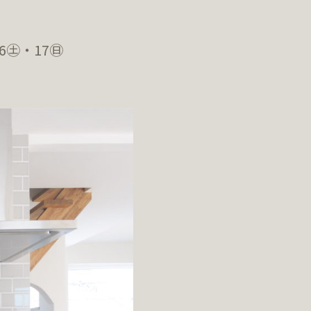
6㊏・17㊐