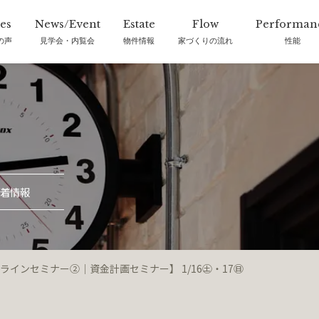
の声
見学会・内覧会
物件情報
家づくりの流れ
性能
着情報
オンラインセミナー②｜資金計画セミナー】 1/16㊏・17㊐