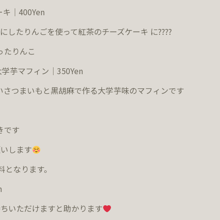
ーキ｜
400
Yen
にしたりんごを使って紅茶のチーズケーキ
に
????
ったりんこ
大学芋マフィン｜
350Yen
いさつまいもと黒胡麻で作る大学芋味のマフィンです
きです
願いします
料となります。
n
持ちいただけますと助かります