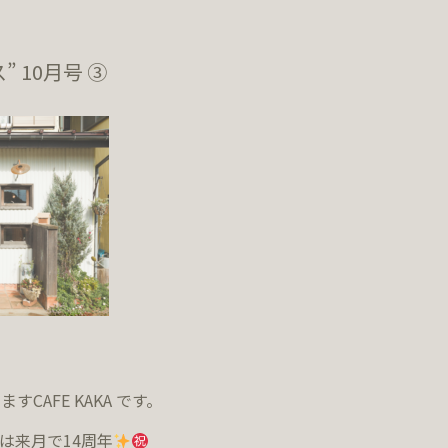
ス” 10月号 ③
ります
CAFE KAKA
です。
Aは来月で
14
周年