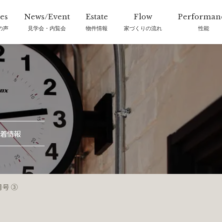
の声
見学会・内覧会
物件情報
家づくりの流れ
性能
着情報
月号 ③