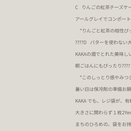
C
りんごの紅茶チーズケ
アールグレイでコンポート
*
りんごと紅茶の相性ぴ
????
D
バターを使わない
KAKA
の畑でとれた美味し
朝ごはんにもぴったり
????
*
このしっとり感やみつ
暑い日は保冷剤の準備お
KAKA
でも、レジ袋が、有
大きさに関わらず１枚
2Ye
まちのひろめの、袋をお