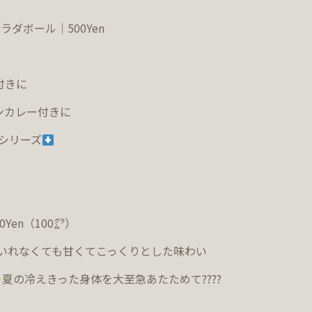
ダボール｜500Yen
グ
付きに
ンカレー付きに
シリーズ
Yen（
100
㌘）
いれなくても甘くてこっくりとした味わい
夏の冷えきった身体を大至急あたためて
????