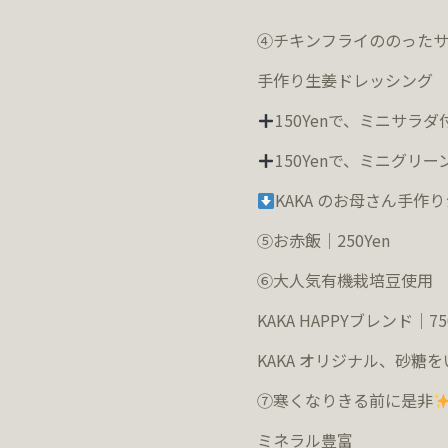
④チキンフライののったサラ
手作り生姜ドレッシン
150Yen
で、ミニサラダ
150Yen
で、ミニグリー
KAKA
のお母さん手作り
⑤お赤飯｜
250Yen
⑥大人気有機栽培豆使用
KAKA HAPPY
ブレンド｜750
KAKA
オリジナル、砂糖を
⑦寒くなりきる前に是非
ミネラル豊富