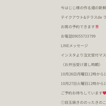
今はじじ様の作る畑の新
テイクアウト
&
テラス
de
お席の予約できます
お電話
09055733799
LINE
メッセージ
インスタより注文受付マ
〈お弁当受け渡し時期〉
10
月
26
日月曜日
12
時から
1
10
月
27
日火曜日
12
時から
1
ご予約お待ちしています
①目玉焼きののった
きのこ