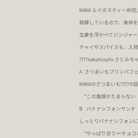
KAKA
ルイボスティー
40
包
発酵しているので、身体を
生姜を浮かべてジンジャー
チャイやスパイスも、入
????
nakatosato
さとみち
A
さつまいもプリンパフ
KAKA
のさつまいも
????
の
*
この食感がたまらない
B
バナナシフォンサンド
しっとりバナナシフォン
*
やっぱり合う
チョコ