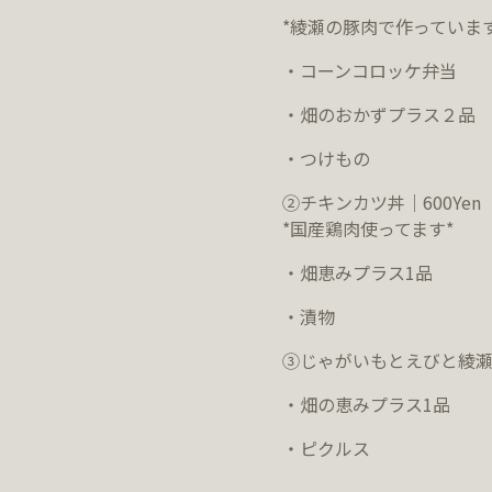
*
綾瀬の豚肉で作っていま
・コーンコロッケ弁当
・畑のおかずプラス２品
・つけもの
②チキンカツ丼｜600Yen
*国産鶏肉使ってます*
・畑恵みプラス
1
品
・漬物
③じゃがいもとえびと綾瀬
・畑の恵みプラス
1
品
・ピクルス