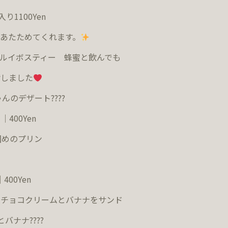
入り
1100Yen
あたためてくれます。
ルイボスティー 蜂蜜と飲んでも
荷しました
ゃんのデザート
????
ェ｜
400
Yen
固めのプリン
｜
400Yen
にチョコクリームとバナナをサンド
とバナナ
????