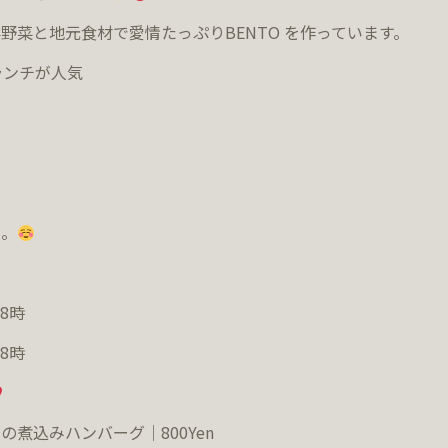
鮮野菜と地元食材で愛情たっぷり
BENTO
を作っています。
ランチが人気
ス。
8
時
8
時
の煮込みハンバーグ｜800Yen