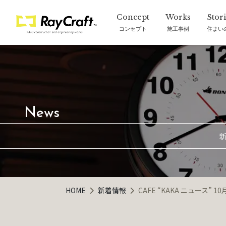
コンセプト
施工事例
住まい
新
HOME
新着情報
CAFE “KAKA ニュース” 10