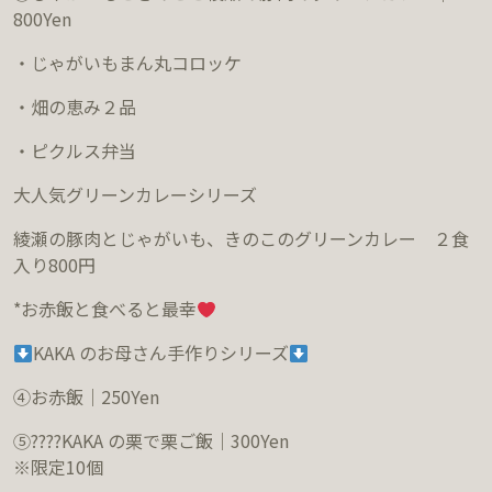
800Yen
・じゃがいもまん丸コロッケ
・
畑の恵み２品
・ピクルス弁当
大人気グリーンカレーシリーズ
綾瀬の豚肉とじゃがいも、きのこのグリーンカレー ２食
入り
800
円
*
お赤飯と食べると最幸
KAKA
のお母さん手作りシリーズ
④お赤飯｜
250Yen
⑤
????
KAKA
の栗で栗ご飯｜300Yen
※限定
10
個