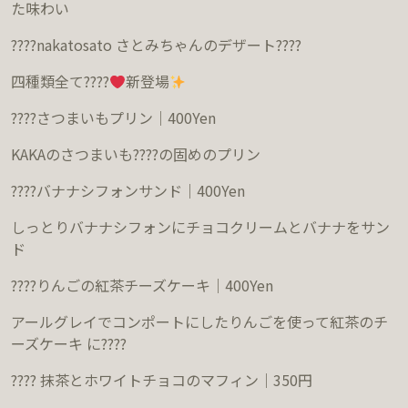
た味わい
????
nakatosato
さとみちゃんのデザート
????
四種類全て
????
新登場
????
さつまいもプリン｜
400Yen
KAKA
のさつまいも
????
の固めのプリン
????
バナナシフォンサンド｜
400Yen
しっとりバナナシフォンにチョコクリームとバナナをサン
ド
????
りんごの紅茶チーズケーキ｜
400Yen
アールグレイでコンポートにしたりんごを使って紅茶のチ
ーズケーキ
に
????
????
抹茶とホワイトチョコのマフィン｜
350
円