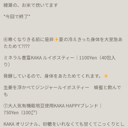
綾瀬の、お米で炊いてます
*
今回で終了
*
⑥寒くなりきる前に是非
夏の冷えきった身体を大至急あ
たためて
????
ミネラル豊富
KAKA
ルイボスティー｜
1100Yen（40
包入
り）
発酵しているので、身体をあたためてくれます。
生姜を浮かべてジンジャールイボスティー 蜂蜜と飲んで
も
⑦大人気有機栽培豆使用
KAKA HAPPY
ブレンド｜
750Yen（
100
㌘）
KAKA
オリジナル、砂糖をいれなくても甘くてこっくりとし