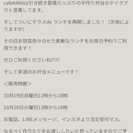
cafeKAKAは引き続き
愛情たっぷりの
手作り弁当のテイクア
ウト営業してます。
そしてついに
テラス
de
ランチを再開しました！（天候によ
りますが）
その日お惣菜色々のせた素敵なランチをお席の予約でご利
用できます！
ぜひご利用くださいね????
そして来週のお弁当メニューです！
＜販売時期＞
10
月
19
日月曜日
12
時から
18
時
10
月
20
日火曜日
12
時から
18
時
お電話、
LINE
メッセージ、インスタより注文受付マス。
なるべく作りたてをお渡ししたいと思っていますので
ご予