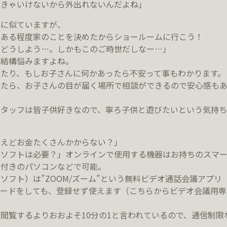
なきゃいけないから外出れないんだよね」
とに似ていますが、
、ある程度家のことを決めたからショールームに行こう！
、どうしよう…。しかもこのご時世だしなー…」
て結構悩みますよね。
たり、もしお子さんに何かあったら不安って事もわかります。
したら、お子さんの目が届く場所で相談ができるので安心感も
タッフは皆子供好きなので、寧ろ子供と遊びたいという気持ちが
言えどお金たくさんかからない？」
いソフトは必要？」オンラインで使用する機器はお持ちのスマー
ラ付きのパソコンなどで可能。
ソフト）は”ZOOM/ズーム”という無料ビデオ通話会議アプリ
ロードをしても、登録せず使えます（こちらからビデオ会議用
閲覧するよりおおよそ10分の1と言われているので、通信制限