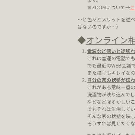
ます。
※ZOOMについて→
こ
…と色々とメリットを述べ
はないのですが…）
◆
オンライン
電波など悪いと途切
これは普通の電話でも
でも最近のWEB会議
また描写もキレイな
自分の家の状態が伝わ
これがある意味一番の
洗濯物が映り込んでし
などなど恥ずかしい
でもそれは生活して
そんな家の状態を映
そうすれば見せたくな