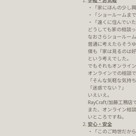
手軽・お気軽
・「家にほんの少し
・「ショールームま
・「遠くに住んでいた
どうしても家の相談っ
なおさらショールーム
普通に考えたらそう
僕も「家は見るのは
という考えでした。
でもそれもオンライン
オンラインでの相談で
「そんな気軽な気持
「迷惑でない？」
いえいえ。
RayCraft/加
また、オンライン相
いところですね。
安心・安全
・「このご時世だか