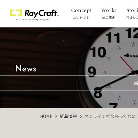
コンセプト
施工事例
住まい
新
HOME
新着情報
オンライン相談会ってなに？