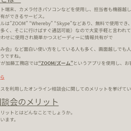
ット端末、カメラ付きパソコンなどを使用し、担当者も機器越
共有ができるサービス。
”ZOOM” “Whereby” “Skype”などあり、無料で使用
多く、そこに行けばすぐ通話可能）なので大変手軽と言われて
合わせに使用され簡単かつスピーディーに情報共有がで
飲み会」など面白い使い方をしている人も多く、画面越しでも
うですね。
すが加藤工務店では
“ZOOM/ズーム”
というアプリを使用し、お
ら
スを利用したオンライン相談会に関してのメリットを挙げてい
相談会のメリット
メリットとはどんなことでしょうか。
います。