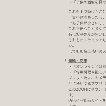
・「子供の面倒を見
これも上で挙げたこ
「資料請求もしたし
でも子供が小さいし
これ不安なこと多く
特にお子さんが何かし
それもオンラインで
か。
（でも加藤工務店のス
無料・簡単
・「オンラインとは
・「専用機器や難し
ブレット端末、カメ
他に使用するアプリ（
このZOOMはダウン
す）
通信料も動画サイトを