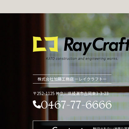
株式会社加藤工務店 －レイクラフトー
〒252-1125 神奈川県綾瀬市吉岡東3-3-23
0467-77-6666
歓迎されない過度な営