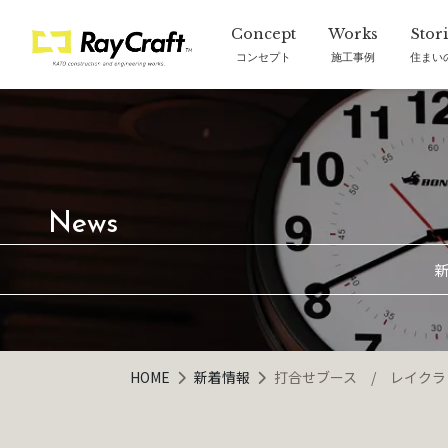
コンセプト
施工事例
住まい
新
HOME
新着情報
打合せブース / レイクラ