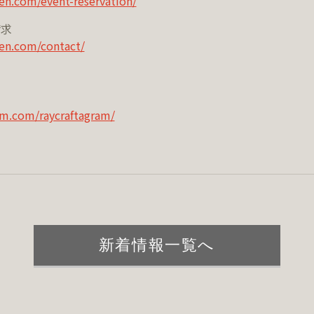
en.com/event-reservation/
請求
en.com/contact/
am.com/raycraftagram/
新着情報一覧へ