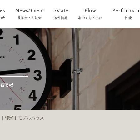
の声
見学会・内覧会
物件情報
家づくりの流れ
性能
着情報
che｜綾瀬市モデルハウス