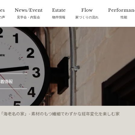
の声
見学会・内覧会
物件情報
家づくりの流れ
性能
着情報
完成見学会「海老名の家」- 素材のもつ繊細でわずかな経年変化を楽しむ家