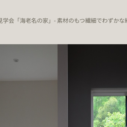
.1 完成見学会「海老名の家」- 素材のもつ繊細でわず